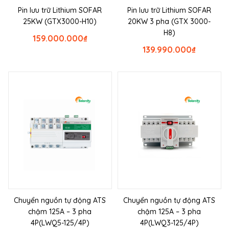
Pin lưu trữ Lithium SOFAR
Pin lưu trữ Lithium SOFAR
25KW (GTX3000-H10)
20KW 3 pha (GTX 3000-
H8)
159.000.000
₫
139.990.000
₫
Chuyển nguồn tự động ATS
Chuyển nguồn tự động ATS
chậm 125A – 3 pha
chậm 125A – 3 pha
4P(LWQ5-125/4P)
4P(LWQ3-125/4P)