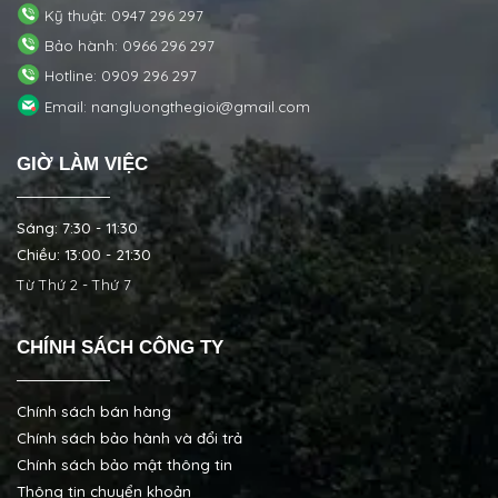
Kỹ thuật: 0947 296 297
Bảo hành: 0966 296 297
Hotline: 0909 296 297
Email: nangluongthegioi@gmail.com
GIỜ LÀM VIỆC
Sáng: 7:30 - 11:30
Chiều: 13:00 - 21:30
Từ Thứ 2 - Thứ 7
CHÍNH SÁCH CÔNG TY
Chính sách bán hàng
Chính sách bảo hành và đổi trả
Chính sách bảo mật thông tin
Thông tin chuyển khoản