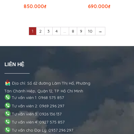
850.000
₫
690.000
₫
1
2
3
4
…
8
9
10
→
LIÊN HỆ
Địa chỉ: Số 62 đường Lâm Thị Hố, Phường
Tân Chánh Hiệp, Quận 12, TP. Hồ Chí Minh
Tư vấn viên 1: 0968 575 857
Tư vấn viên 2: 0969 296 297
Tư vấn viên 3: 0926 136 137
Tư vấn viên 4: 0927 575 857
Tư vấn cho Đại Lý: 0937 296 297