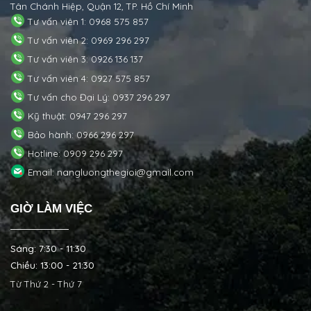
Tân Chánh Hiệp, Quận 12, TP. Hồ Chí Minh
Tư vấn viên 1: 0968 575 857
Tư vấn viên 2: 0969 296 297
Tư vấn viên 3: 0926 136 137
Tư vấn viên 4: 0927 575 857
Tư vấn cho Đại Lý: 0937 296 297
Kỹ thuật: 0947 296 297
Bảo hành: 0966 296 297
Hotline: 0909 296 297
Email: nangluongthegioi@gmail.com
GIỜ LÀM VIỆC
Sáng: 7:30 - 11:30
Chiều: 13:00 - 21:30
Từ Thứ 2 - Thứ 7