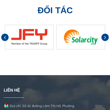
ĐỐI TÁC
LIÊN HỆ
Địa chỉ: Số 62 đường Lâm Thị Hố, Phường